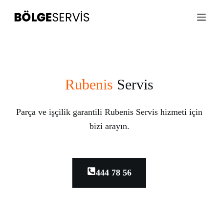
S
k
i
p
t
o
c
o
n
Rubenis
Servis
t
e
n
Parça ve işçilik garantili Rubenis Servis hizmeti için
t
bizi arayın.
444 78 56