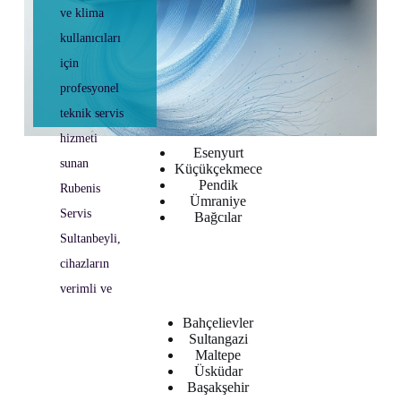
ve klima
arayanlar için
kullanıcıları
"Rubenis
için
Servis
profesyonel
Bahçelievler"
teknik servis
hizmeti
Esenyurt
sunan
Küçükçekmece
Pendik
Rubenis
Ümraniye
Servis
Bağcılar
Sultanbeyli,
cihazların
verimli ve
Bahçelievler
Sultangazi
Maltepe
Üsküdar
Başakşehir