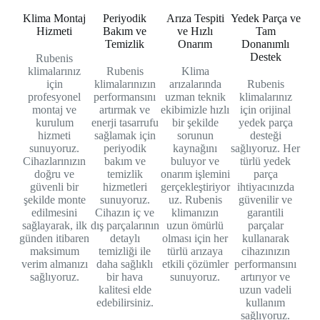
Klima Montaj
Periyodik
Arıza Tespiti
Yedek Parça ve
Hizmeti
Bakım ve
ve Hızlı
Tam
Temizlik
Onarım
Donanımlı
Destek
Rubenis
klimalarınız
Rubenis
Klima
için
klimalarınızın
arızalarında
Rubenis
profesyonel
performansını
uzman teknik
klimalarınız
montaj ve
artırmak ve
ekibimizle hızlı
için orijinal
kurulum
enerji tasarrufu
bir şekilde
yedek parça
hizmeti
sağlamak için
sorunun
desteği
sunuyoruz.
periyodik
kaynağını
sağlıyoruz. Her
Cihazlarınızın
bakım ve
buluyor ve
türlü yedek
doğru ve
temizlik
onarım işlemini
parça
güvenli bir
hizmetleri
gerçekleştiriyor
ihtiyacınızda
şekilde monte
sunuyoruz.
uz. Rubenis
güvenilir ve
edilmesini
Cihazın iç ve
klimanızın
garantili
sağlayarak, ilk
dış parçalarının
uzun ömürlü
parçalar
günden itibaren
detaylı
olması için her
kullanarak
maksimum
temizliği ile
türlü arızaya
cihazınızın
verim almanızı
daha sağlıklı
etkili çözümler
performansını
sağlıyoruz.
bir hava
sunuyoruz.
artırıyor ve
kalitesi elde
uzun vadeli
edebilirsiniz.
kullanım
sağlıyoruz.