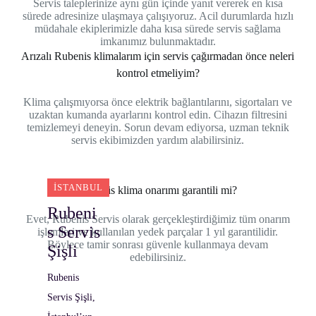
Servis taleplerinize aynı gün içinde yanıt vererek en kısa
sürede adresinize ulaşmaya çalışıyoruz. Acil durumlarda hızlı
müdahale ekiplerimizle daha kısa sürede servis sağlama
imkanımız bulunmaktadır.
Arızalı Rubenis klimalarım için servis çağırmadan önce neleri
kontrol etmeliyim?
Klima çalışmıyorsa önce elektrik bağlantılarını, sigortaları ve
uzaktan kumanda ayarlarını kontrol edin. Cihazın filtresini
temizlemeyi deneyin. Sorun devam ediyorsa, uzman teknik
servis ekibimizden yardım alabilirsiniz.
İSTANBUL
Rubenis klima onarımı garantili mi?
Rubeni
Evet, Rubenis Servis olarak gerçekleştirdiğimiz tüm onarım
s Servis
işlemleri ve kullanılan yedek parçalar 1 yıl garantilidir.
Böylece tamir sonrası güvenle kullanmaya devam
Şişli
edebilirsiniz.
Rubenis
Servis Şişli,