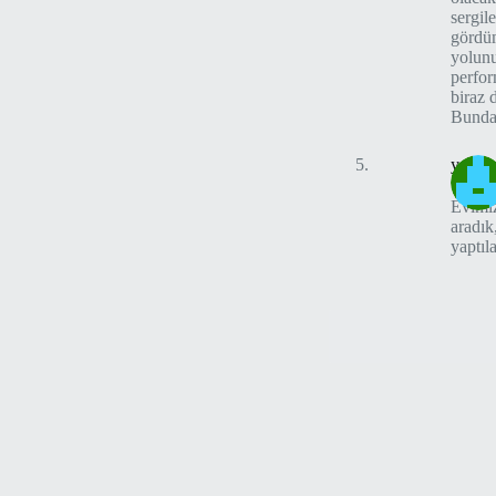
sergil
gördüm
yolunu
perfor
biraz 
Bundan
yasir
Evimiz
aradık
yaptıla