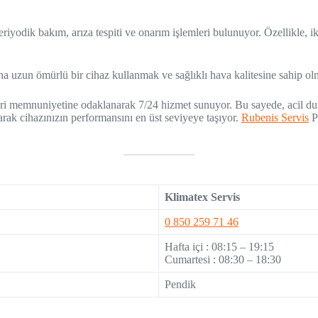
iyodik bakım, arıza tespiti ve onarım işlemleri bulunuyor. Özellikle, i
 daha uzun ömürlü bir cihaz kullanmak ve sağlıklı hava kalitesine sahip 
eri memnuniyetine odaklanarak 7/24 hizmet sunuyor. Bu sayede, acil du
rak cihazınızın performansını en üst seviyeye taşıyor.
Rubenis Servis
Pe
Klimatex Servis
0 850 259 71 46
Hafta içi : 08:15 – 19:15
Cumartesi : 08:30 – 18:30
Pendik