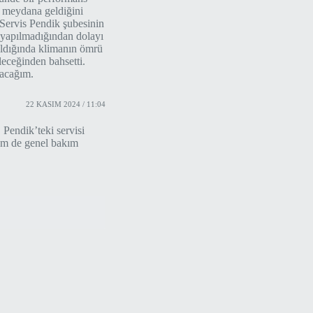
r meydana geldiğini
ervis Pendik şubesinin
n yapılmadığından dolayı
apıldığında klimanın ömrü
leceğinden bahsetti.
şacağım.
22 KASIM 2024 / 11:04
Pendik’teki servisi
hem de genel bakım