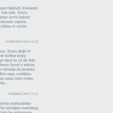
gayet ilgiliydi. Klimamız
fark ettik. Servis
ğımız servis bakımı
bakımını yaptılar,
 klima ve servisi
20 AĞUSTOS 2018 / 15:37
uz. Kiracı değil ev
le birlikte klima
ı fakat bu yıl ilk defa
enis Servis’e telefon
le klimada incelemeler
. Ben onay verdikten
tan sonra onlar evden
rim.
4 TEMMUZ 2019 / 11:21
Rubenis markasından
 bir süreliğine kurtulmuş
ünde bir performans