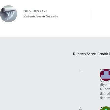
PREVIOUS
YAZI
Rubenis Servis Sefaköy
Rubenis Servis Pendik 
Yeliz 
Çok ö
diye ö
Rubeni
dair o
denem
Ahmet