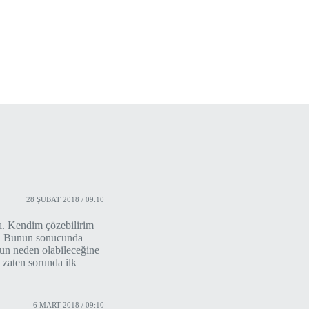
28 ŞUBAT 2018 / 09:10
. Kendim çözebilirim
ım. Bunun sonucunda
nun neden olabileceğine
i zaten sorunda ilk
6 MART 2018 / 09:10