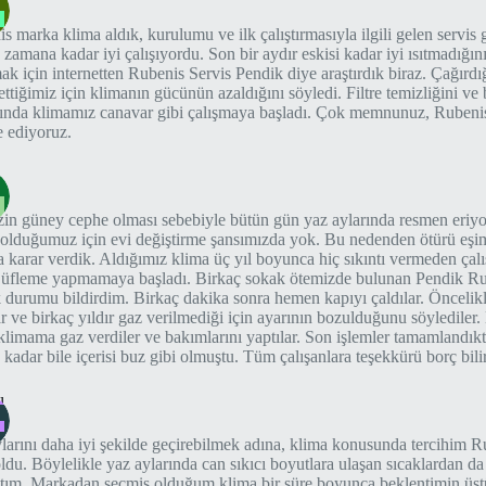
s marka klima aldık, kurulumu ve ilk çalıştırmasıyla ilgili gelen servis 
 zamana kadar iyi çalışıyordu. Son bir aydır eskisi kadar iyi ısıtmadığını 
ak için internetten Rubenis Servis Pendik diye araştırdık biraz. Çağırdı
ettiğimiz için klimanın gücünün azaldığını söyledi. Filtre temizliğini ve 
ında klimamız canavar gibi çalışmaya başladı. Çok memnunuz, Rubenis
e ediyoruz.
n
in güney cephe olması sebebiyle bütün gün yaz aylarında resmen eriyor
 olduğumuz için evi değiştirme şansımızda yok. Bu nedenden ötürü eşim
 karar verdik. Aldığımız klima üç yıl boyunca hiç sıkıntı vermeden çalışt
üfleme yapmamaya başladı. Birkaç sokak ötemizde bulunan Pendik Rub
 durumu bildirdim. Birkaç dakika sonra hemen kapıyı çaldılar. Öncelik
ar ve birkaç yıldır gaz verilmediği için ayarının bozulduğunu söylediler
klimama gaz verdiler ve bakımlarını yaptılar. Son işlemler tamamlandık
 kadar bile içerisi buz gibi olmuştu. Tüm çalışanlara teşekkürü borç bili
l
larını daha iyi şekilde geçirebilmek adına, klima konusunda tercihim 
ldu. Böylelikle yaz aylarında can sıkıcı boyutlara ulaşan sıcaklardan da
tım. Markadan seçmiş olduğum klima bir süre boyunca beklentimin üst