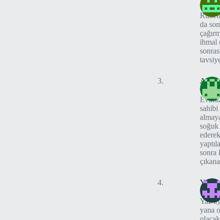
Rubeni
da son
çağırm
ihmal 
sonras
tavsiy
Ayha
Evimiz
sahibi
almaya
soğuk 
ederek
yaptıl
sonra 
çıkana
Yükse
Yaz ay
yana o
olacak