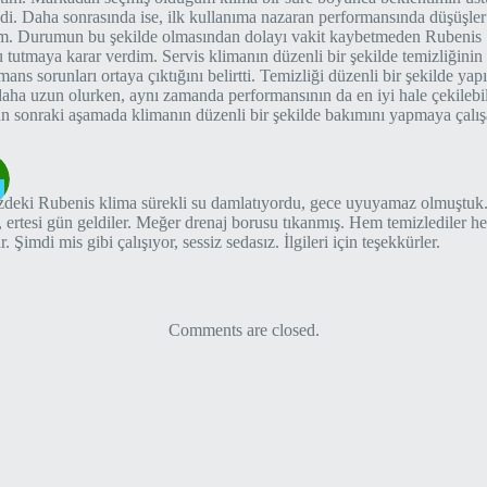
edi. Daha sonrasında ise, ilk kullanıma nazaran performansında düşüşle
. Durumun bu şekilde olmasından dolayı vakit kaybetmeden Rubenis S
 tutmaya karar verdim. Servis klimanın düzenli bir şekilde temizliğini
mans sorunları ortaya çıktığını belirtti. Temizliği düzenli bir şekilde y
daha uzun olurken, aynı zamanda performansının da en iyi hale çekilebi
 sonraki aşamada klimanın düzenli bir şekilde bakımını yapmaya çalı
deki Rubenis klima sürekli su damlatıyordu, gece uyuyamaz olmuştuk. 
, ertesi gün geldiler. Meğer drenaj borusu tıkanmış. Hem temizlediler 
r. Şimdi mis gibi çalışıyor, sessiz sedasız. İlgileri için teşekkürler.
Comments are closed.