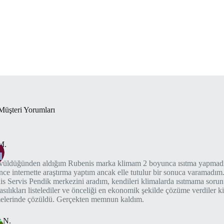
Müşteri Yorumları
M.
vüldüğünden aldığım Rubenis marka klimam 2 boyunca ısıtma yapmadı
nce internette araştırma yaptım ancak elle tutulur bir sonuca varamad
s Servis Pendik merkezini aradım, kendileri klimalarda ısıtmama soru
lasılıkları listelediler ve önceliği en ekonomik şekilde çözüme verdiler k
elerinde çözüldü. Gerçekten memnun kaldım.
 N.