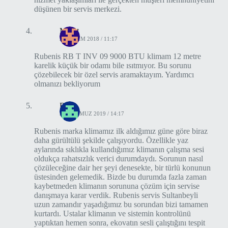
düşünen bir servis merkezi.
Murat
20 KASIM 2018 / 11:17
Rubenis RB T INV 09 9000 BTU klimam 12 metre
karelik küçük bir odamı bile ısıtmıyor. Bu sorunu
çözebilecek bir özel servis aramaktayım. Yardımcı
olmanızı bekliyorum
Rafet
30 TEMMUZ 2019 / 14:17
Rubenis marka klimamız ilk aldığımız güne göre biraz
daha gürültülü şekilde çalışıyordu. Özellikle yaz
aylarında sıklıkla kullandığımız klimanın çalışma sesi
oldukça rahatsızlık verici durumdaydı. Sorunun nasıl
çözüleceğine dair her şeyi denesekte, bir türlü konunun
üstesinden gelemedik. Bizde bu durumda fazla zaman
kaybetmeden klimanın sorununa çözüm için servise
danışmaya karar verdik. Rubenis servis Sultanbeyli
uzun zamandır yaşadığımız bu sorundan bizi tamamen
kurtardı. Ustalar klimanın ve sistemin kontrolünü
yaptıktan hemen sonra, ekovatın sesli çalıştığını tespit