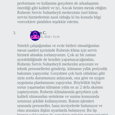
performans ve kullanımı gerçekten de arkadaşımın
önerdiği gibi kaliteli ve iyi. Ancak benim merak ettiğim
Rubenis Servis Sultanbeyli merkezinin özel klima
servisi hizmetlerinin nasıl olduğu ki bu konuda bilgi
vereceklere şimdiden teşekkür ederim.
Tuğsan C.
11 EYLÜL 2018 / 15:24
Sürekli çalıştığımdan ve evde birileri olmadığından
mesai saatleri içerisinde Rubenis klima için servis
hizmeti almakta zorlanıyorum. Çok az bir zaman
ayırabildiğimde de kendim yapamayacağımdan,
Rubenis Servis Sultanbeyli merkezini arıyorum ve
teknik personellerini gönderip, klimanın yıllık periyodik
bakımını yapıyorlar. Gerçekten çok hızlı oldukları gibi
sizin zorlu durumunuzu anlayarak, ona göre en uygun
uygulama planlamasını yapıyorlar. Böylelikle hiçbir
sorun yaşamadan klimanın yılda en az 2 defa akımını
yaptırıyorum. Rubenis klimalarında gerçekten çok
kaliteli olmasından serinleme ve ısınma konusunda
sorunsuz şekilde kullanıyorum. Bakım işlemleri
sırasında personeller, bana tavsiyelerde bulunuyor ve
olası arızalara ilişkin uyarılarda bulunuyor. Bu tip
hizmet yaklaşımları ile gerçekten müşteri memnuniyetini