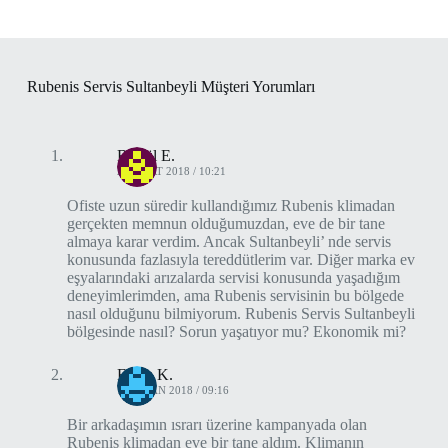
Rubenis Servis Sultanbeyli Müşteri Yorumları
Birgül E.
21 MART 2018 / 10:21
Ofiste uzun süredir kullandığımız Rubenis klimadan
gerçekten memnun olduğumuzdan, eve de bir tane
almaya karar verdim. Ancak Sultanbeyli’ nde servis
konusunda fazlasıyla tereddütlerim var. Diğer marka ev
eşyalarındaki arızalarda servisi konusunda yaşadığım
deneyimlerimden, ama Rubenis servisinin bu bölgede
nasıl olduğunu bilmiyorum. Rubenis Servis Sultanbeyli
bölgesinde nasıl? Sorun yaşatıyor mu? Ekonomik mi?
Ecem K.
18 NISAN 2018 / 09:16
Bir arkadaşımın ısrarı üzerine kampanyada olan
Rubenis klimadan eve bir tane aldım. Klimanın