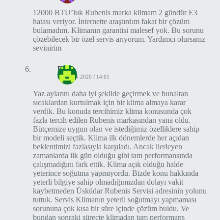
12000 BTU’luk Rubenis marka klimam 2 gündür E3
hatası veriyor. İnternette araştırdım fakat bir çözüm
bulamadım. Klimanın garantisi malesef yok. Bu sorunu
çözebilecek bir özel servis arıyorum. Yardımcı olursanız
sevinirim
Fuat
4 NISAN 2020 / 14:01
Yaz aylarını daha iyi şekilde geçirmek ve bunaltan
sıcaklardan kurtulmak için bir klima almaya karar
verdik. Bu konuda tercihimiz klima konusunda çok
fazla tercih edilen Rubenis markasından yana oldu.
Bütçemize uygun olan ve istediğimiz özelliklere sahip
bir modeli seçtik. Klima ilk dönemlerde her açıdan
beklentimizi fazlasıyla karşıladı. Ancak ilerleyen
zamanlarda ilk gün olduğu gibi tam performansında
çalışmadığını fark ettik. Klima açık olduğu halde
yeterince soğutma yapmıyordu. Bizde konu hakkında
yeterli bilgiye sahip olmadığımızdan dolayı vakit
kaybetmeden Üsküdar Rubenis Servisi adresinin yolunu
tuttuk. Servis Klimanın yeterli soğutmayı yapmaması
sorununa çok kısa bir süre içinde çözüm buldu. Ve
bundan sonraki süreçte klimadan tam performans