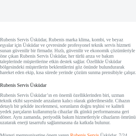
Rubenis Servis Üsküdar, Rubenis marka klima, kombi, ve beyaz
eşyalar için Üsküdar ve çevresinde profesyonel teknik servis hizmeti
sunan güvenilir bir firmadır. Hızlı, güvenilir ve ekonomik çözümleriyle
öne çıkan Rubenis Servis Üsküdar, her türlü arıza ve bakım
taleplerinde müşterilerine etkin destek sağlar. Özellikle Üsküdar
bölgesindeki müşterilerin beklentilerini göz önünde bulundurarak
hareket eden ekip, kısa sürede yerinde çözüm sunma prensibiyle çalışır.
Rubenis Servis Üsküdar
Rubenis Servis Üsküdar’ın en önemli özelliklerinden biri, uzman
teknik ekibi sayesinde arızaların kalıcı olarak giderilmesidir. Cihazın
detaylı bir şekilde incelenmesi, sorunların doğru teşhisi ve kaliteli
yedek parçaların kullanımıyla cihazlar ilk günkü performansına geri
döner. Aynı zamanda, periyodik bakım hizmetleriyle cihazların ömrünü
uzatarak enerji tasarrufu sağlanmasına da katkıda bulunur.
Müşteri memnuniyetine önem veren
Rubenis Servis
Üsküdar, 7/24