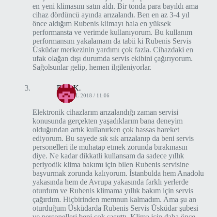
en yeni klimasını satın aldı. Bir tonda para bayıldı ama
cihaz dördüncü ayında arızalandı. Ben en az 3-4 yıl
önce aldığım Rubenis klimayı hala en yüksek
performansta ve verimde kullanıyorum. Bu kullanım
performansını yakalamam da tabii ki Rubenis Servis
Üsküdar merkezinin yardımı çok fazla. Cihazdaki en
ufak olağan dışı durumda servis ekibini çağırıyorum.
Sağolsunlar gelip, hemen ilgileniyorlar.
Eray K.
5 EYLÜL 2018 / 11:06
Elektronik cihazlarım arızalandığı zaman servisi
konusunda gerçekten yaşadıklarım bana deneyim
olduğundan artık kullanırken çok hassas hareket
ediyorum. Bu sayede sık sık arızalanıp da beni servis
personelleri ile muhatap etmek zorunda bırakmasın
diye. Ne kadar dikkatli kullansam da sadece yıllık
periyodik klima bakımı için bilen Rubenis servisine
başvurmak zorunda kalıyorum. İstanbulda hem Anadolu
yakasında hem de Avrupa yakasında farklı yerlerde
oturdum ve Rubenis klimama yıllık bakım için servis
çağırdım. Hiçbirinden memnun kalmadım. Ama şu an
oturduğum Üsküdarda Rubenis Servis Üsküdar şubesi
ve personelleri beni çok şaşırttı. Klima için daha önce