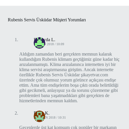
Rubenis Servis Üsküdar Müşteri Yorumları
Rüveyda L.
2 NISAN 2018 / 10:09
Aldığım zamandan beri gerçekten memnun kalarak
kullandığım Rubenis klimam geçtiğimiz güne kadar hiç
arızalanmamıştı. Klima arızalanınca internetten iyi bir
klima servisi araştırmasına giriştim. Ancak internette
özellikle Rubenis Servis Üsküdar şikayetvar.com
üzerinde çok olumsuz yorum görünce açıkçası endişe
ettim. Ama tüm endişelerim boşa çıktı orada belirtildiği
gibi gecikmeli, anlayışsız ya da sorunu çözememe gibi
problemleri bana yaşatmadıkları gibi gerçekten de
hizmetlerinden memnun kaldım.
Ergin K.
27 NISAN 2018 / 10:31
Geçenlerde üst kat komşum çok popüler bir markanın