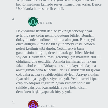
hiç görmediğim kalitede servis hizmeti veriyorlar. Bence
Üsküdarda herkes tercih etmeli.
Bülent
4 EKIM 2018 / 13:33
Üsküdarlılar ilçenin denize yakınlığı sebebiyle yaz
aylarında ne kadar nemli olduğunu bilirler. Bundan
dolayı bende kendime bir klima almıştım. Birkaç yıl
önce aldığım klima ise bu ay üflemeyi kesti. Aniden
nefesi kesilmiş gibi durdu. Yetkili servis bana
garantisinin bittiğini, ücretli olarak gelebileceklerini
söyledi. Bakım yapılması gerektiği için masrafın 300 TL
olduğunu dile getirdiler. Aslında inanılmaz bir rakam
fakat kabul ettim. Birkaç saat sonra olayı arkadaşıma
anlattığımda bana Rubenis Servis Üsküdar’ın bu işlemi
çok daha ucuza yapabileceğini söyledi. Arayıp aldığım
fiyat oldukça aşşağı seviyelerdeydi. Yetkili servisi iptal
edip arkadaşları çağırdım. Şuan klimam sorunsuz
şekilde çalışıyor. Kazandıkları para helal olsun
demekten başka yapacak birşey yok.
Münir
20 KASIM 2018 / 11:01