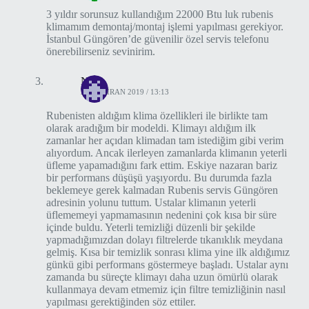
3 yıldır sorunsuz kullandığım 22000 Btu luk rubenis
klimamım demontaj/montaj işlemi yapılması gerekiyor.
İstanbul Güngören’de güvenilir özel servis telefonu
önerebilirseniz sevinirim.
Nuri
24 HAZIRAN 2019 / 13:13
Rubenisten aldığım klima özellikleri ile birlikte tam
olarak aradığım bir modeldi. Klimayı aldığım ilk
zamanlar her açıdan klimadan tam istediğim gibi verim
alıyordum. Ancak ilerleyen zamanlarda klimanın yeterli
üfleme yapamadığını fark ettim. Eskiye nazaran bariz
bir performans düşüşü yaşıyordu. Bu durumda fazla
beklemeye gerek kalmadan Rubenis servis Güngören
adresinin yolunu tuttum. Ustalar klimanın yeterli
üflememeyi yapmamasının nedenini çok kısa bir süre
içinde buldu. Yeterli temizliği düzenli bir şekilde
yapmadığımızdan dolayı filtrelerde tıkanıklık meydana
gelmiş. Kısa bir temizlik sonrası klima yine ilk aldığımız
günkü gibi performans göstermeye başladı. Ustalar aynı
zamanda bu süreçte klimayı daha uzun ömürlü olarak
kullanmaya devam etmemiz için filtre temizliğinin nasıl
yapılması gerektiğinden söz ettiler.