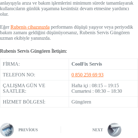
anlayışıyla arıza ve bakım işlemlerini minimum sürede tamamlayarak
kullanıcıların günlük yaşamına kesintisiz devam etmesine yardımcı
olur.
Eğer
Rubenis cihazınızda
performans düşüşü yaşıyor veya periyodik
bakım zamanı geldiğini düşünüyorsanız, Rubenis Servis Güngören
uzman ekibiyle yanınızda.
Rubenis Servis Güngören İletişim:
FİRMA:
CoolFix Servis
TELEFON NO:
0 850 259 69 93
ÇALIŞMA GÜN VE
Hafta içi : 08:15 – 19:15
SAATLER:
Cumartesi : 08:30 – 18:30
HİZMET BÖLGESİ:
Güngören
PREVIOUS
NEXT