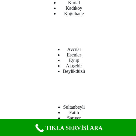
Kartal
Kadıköy
Kağıthane
Avcılar
Esenler
Eyüp
Ataşehir
Beylikdüzü
Sultanbeyli
Fatih
Sarıyer
Tuzla
TIKLA SERVİSİ ARA
Çekmeköy
Rubenis Servis
- Marka tescilli olup ilgili firmaya aittir.