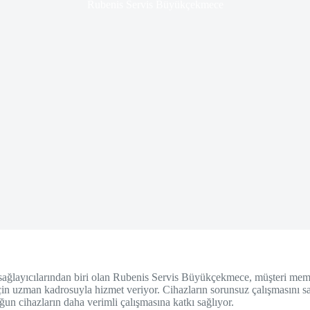
Rubenis Servis Büyükçekmece
layıcılarından biri olan Rubenis Servis Büyükçekmece, müşteri memnun
için uzman kadrosuyla hizmet veriyor. Cihazların sorunsuz çalışmasını s
n cihazların daha verimli çalışmasına katkı sağlıyor.