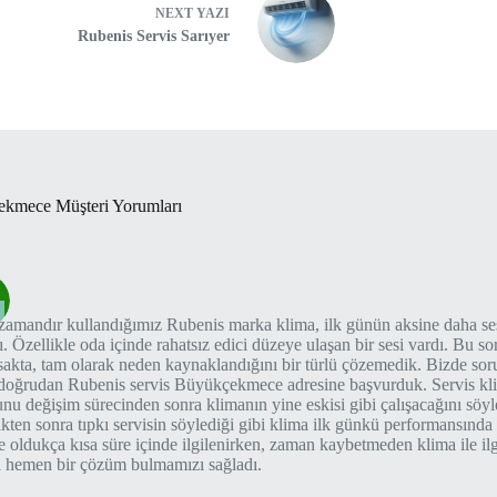
NEXT
YAZI
Rubenis Servis Sarıyer
ekmece Müşteri Yorumları
amandır kullandığımız Rubenis marka klima, ilk günün aksine daha sesl
ı. Özellikle oda içinde rahatsız edici düzeye ulaşan bir sesi vardı. Bu 
rsakta, tam olarak neden kaynaklandığını bir türlü çözemedik. Bizde s
doğrudan Rubenis servis Büyükçekmece adresine başvurduk. Servis klim
nu değişim sürecinden sonra klimanın yine eskisi gibi çalışacağını söyl
tikten sonra tıpkı servisin söylediği gibi klima ilk günkü performansında 
e oldukça kısa süre içinde ilgilenirken, zaman kaybetmeden klima ile il
 hemen bir çözüm bulmamızı sağladı.