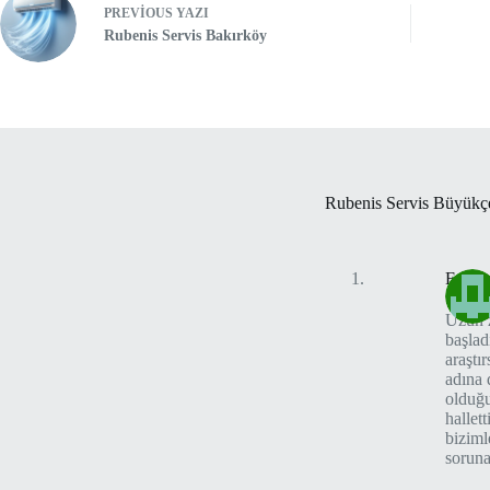
PREVIOUS
YAZI
Rubenis Servis Bakırköy
Rubenis Servis Büyükç
Fatih
Uzun z
başlad
araştı
adına 
olduğu
hallet
biziml
soruna